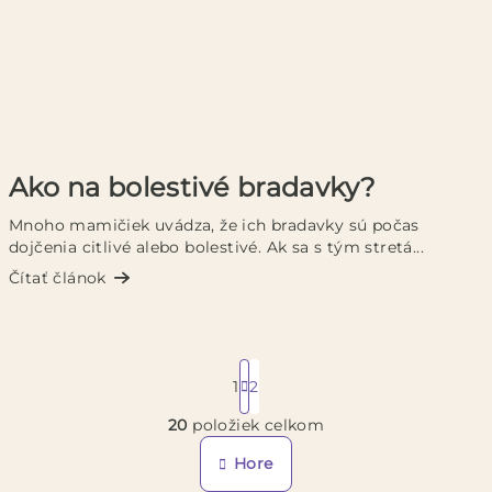
Ako na bolestivé bradavky?
Mnoho mamičiek uvádza, že ich bradavky sú počas
dojčenia citlivé alebo bolestivé. Ak sa s tým stretá...
Čítať článok
S
1
2
t
r
20
položiek celkom
á
O
n
v
Hore
k
l