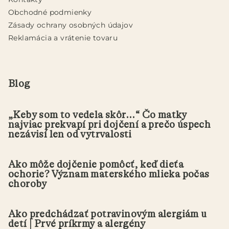
e
Obchodné podmienky
Zásady ochrany osobných údajov
Reklamácia a vrátenie tovaru
Blog
„Keby som to vedela skôr...“ Čo matky
najviac prekvapí pri dojčení a prečo úspech
nezávisí len od vytrvalosti
Ako môže dojčenie pomôcť, keď dieťa
ochorie? Význam materského mlieka počas
choroby
Ako predchádzať potravinovým alergiám u
detí | Prvé príkrmy a alergény