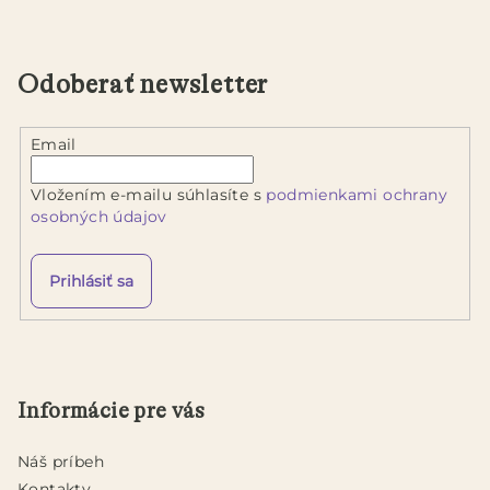
o
á
v
a
d
n
a
Odoberať newsletter
i
c
e
i
Email
e
p
Vložením e-mailu súhlasíte s
podmienkami ochrany
r
osobných údajov
v
k
y
Prihlásiť sa
v
ý
Z
p
á
i
p
s
Informácie pre vás
u
ä
t
Náš príbeh
i
Kontakty