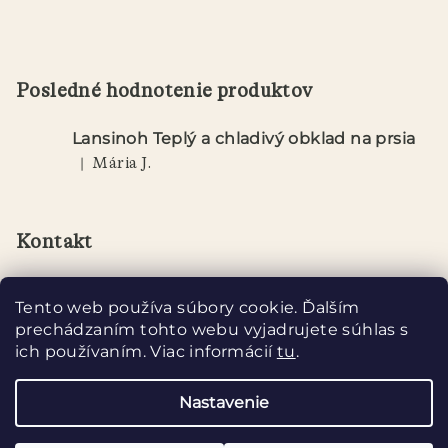
Posledné hodnotenie produktov
Lansinoh Teplý a chladivý obklad na prsia
|
Mária J.
Hodnotenie produktu je 5 z 5 hviezdičiek.
Kontakt
info
@
lansinoh.sk
Tento web používa súbory cookie. Ďalším
+421 917 901 111
prechádzaním tohto webu vyjadrujete súhlas s
ich používaním. Viac informácií
tu
.
Nastavenie