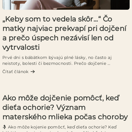
n
k
„Keby som to vedela skôr...“ Čo
o
matky najviac prekvapí pri dojčení
v
a prečo úspech nezávisí len od
vytrvalosti
Prvé dni s bábätkom bývajú plné lásky, no často aj
neistoty, bolesti či bezmocnosti. Prečo dojčenie ...
Čítať článok
Ako môže dojčenie pomôcť, keď
dieťa ochorie? Význam
materského mlieka počas choroby
🤱 Ako môže kojenie pomôcť, keď dieťa ochorie? Keď