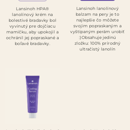
5,0
5,0
Lansinoh lanolínový
Lansinoh HPA®
z
z
balzam na pery je to
lanolínový krém na
5
5
najlepšie čo môžete
bolestivé bradavky bol
hviezdičiek.
hviezdičiek.
svojim popraskaným a
vyvinutý pre dojčiacu
vyštípaným perám urobiť
mamičku, aby upokojil a
:)Obsahuje jedinú
ochránil jej popraskané a
zložku: 100% prírodný
boľavé bradavky.
ultračistý lanolín