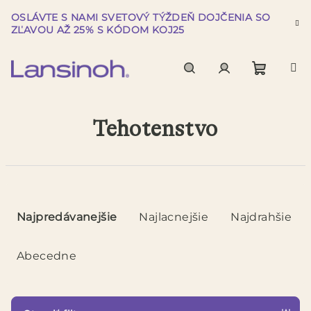
Prejsť
OSLÁVTE S NAMI SVETOVÝ TÝŽDEŇ DOJČENIA SO
na
ZĽAVOU AŽ 25% S KÓDOM KOJ25
obsah
Nákup
Hľadať
Prihlásenie
Tehotenstvo
košík
R
a
Najpredávanejšie
Najlacnejšie
Najdrahšie
d
e
Abecedne
n
i