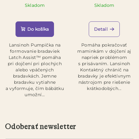
Skladom
Skladom
Priemerné
hodnotenie
produktu
Do košíka
Detail
je
5,0
Lansinoh Pumpička na
Pomáha pokračovať
z
formovanie bradaviek
maminkám v dojčení aj
5
Latch Assist™ pomáha
napriek problémom
hviezdičiek.
pri dojčení pri plochých
s prisávaním. Lansinoh
alebo vpáčených
Kontaktný chránič na
bradavkách. Jemne
bradavky je efektívnym
bradavku vytiahne
nástrojom pre riešenie
a vyformuje, čím bábätku
krátkodobých...
umožní...
Odoberať newsletter