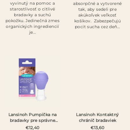
vyvinutý na pomoc a
absorpčné a vytvorené
starostlivosť o citlivé
tak, aby sedeli pre
bradavky a suchú
akúkoľvek veľkosť
pokožku. Jedinečná zmes
košíkov. Zabezpečujú
organických ingrediencií
pocit sucha cez deň...
je...
Lansinoh Pumpička na
Lansinoh Kontaktný
bradavky pre správne
chránič bradaviek
prisatie
€12,40
€13,60