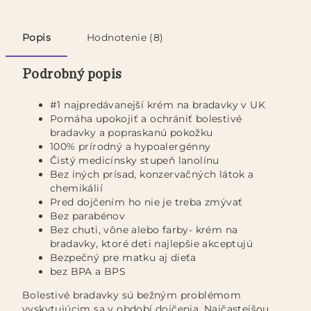
Popis
Hodnotenie (8)
Podrobný popis
#1 najpredávanejší krém na bradavky v UK
Pomáha upokojiť a ochrániť bolestivé
bradavky a popraskanú pokožku
100% prírodný a hypoalergénny
Čistý medicínsky stupeň lanolínu
Bez iných prísad, konzervačných látok a
chemikálií
Pred dojčením ho nie je treba zmývať
Bez parabénov
Bez chuti, vône alebo farby- krém na
bradavky, ktoré deti najlepšie akceptujú
Bezpečný pre matku aj dieťa
bez BPA a BPS
Bolestivé bradavky sú bežným problémom
vyskytujúcim sa v období dojčenia. Najčastejšou