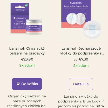
Lansinoh Organický
Lansinoh Jednorazové
balzam na bradavky
vložky do podprsenky s
Blue Lock jadrom
€23,80
€7,30
od
Skladom
Skladom
Priemerné
hodnotenie
produktu
Do košíka
Detail
je
5,0
Organický balzam na
Lansinoh Vložky do
z
báze prírodných
podprsenky s Blue Lock™
5
rastlinných zložiek bol
jadrom sú pohodlné, ultra
hviezdičiek.