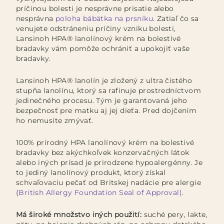
príčinou bolesti je nesprávne prisatie alebo
nesprávna
poloha bábätka na prsníku
. Zatiaľ čo sa
venujete odstráneniu príčiny vzniku bolesti,
Lansinoh HPA® lanolínový krém na bolestivé
bradavky vám pomôže ochrániť a upokojiť vaše
bradavky.
Lansinoh HPA® lanolín je zložený z ultra čistého
stupňa lanolínu, ktorý sa rafinuje prostredníctvom
jedinečného procesu. Tým je garantovaná jeho
bezpečnosť pre matku aj jej dieťa. Pred dojčením
ho nemusíte zmývať.
100% prírodný HPA lanolínový krém na bolestivé
bradavky bez akýchkoľvek konzervačných látok
alebo iných prísad je prirodzene hypoalergénny. Je
to jediný lanolínový produkt, ktorý získal
schvaľovaciu pečať od Britskej nadácie pre alergie
(
British Allergy Foundation Seal of Approval)
.
Má široké množstvo iných použití:
suché pery, lakte,