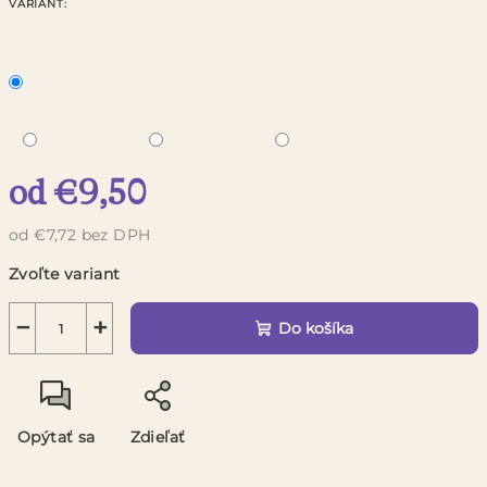
VARIANT:
od
€9,50
od
€7,72
bez DPH
Jednotková
Zvoľte variant
cena:
−
+
Do košíka
Opýtať sa
Zdieľať