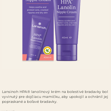
Lansinoh HPA® lanolínový krém na bolestivé bradavky bol
vyvinutý pre dojčiacu mamičku, aby upokojil a ochránil jej
popraskané a boľavé bradavky.