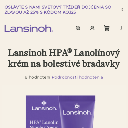
Prejsť
OSLÁVTE S NAMI SVETOVÝ TÝŽDEŇ DOJČENIA SO
na
ZĽAVOU AŽ 25% S KÓDOM KOJ25
obsah
Nákup
Hľadať
Prihlásenie
Lansinoh HPA® Lanolínový
košík
krém na bolestivé bradavky
Priemerné
8 hodnotení
Podrobnosti hodnotenia
hodnotenie
produktu
je
5,0
z
5
hviezdičiek.