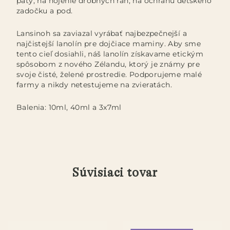
päty, na hojenie drobných rán, na ochranu detského
zadočku a pod.
Lansinoh sa zaviazal vyrábať najbezpečnejší a
najčistejší lanolín pre dojčiace maminy. Aby sme
tento cieľ dosiahli, náš lanolín získavame etickým
spôsobom z nového Zélandu, ktorý je známy pre
svoje čisté, želené prostredie. Podporujeme malé
farmy a nikdy netestujeme na zvieratách.
Balenia: 10ml, 40ml a 3x7ml
Súvisiaci tovar