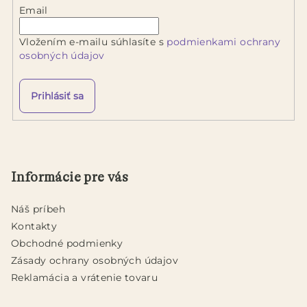
Email
Vložením e-mailu súhlasíte s
podmienkami ochrany
osobných údajov
Prihlásiť sa
Z
á
p
Informácie pre vás
ä
t
Náš príbeh
i
Kontakty
e
Obchodné podmienky
Zásady ochrany osobných údajov
Reklamácia a vrátenie tovaru