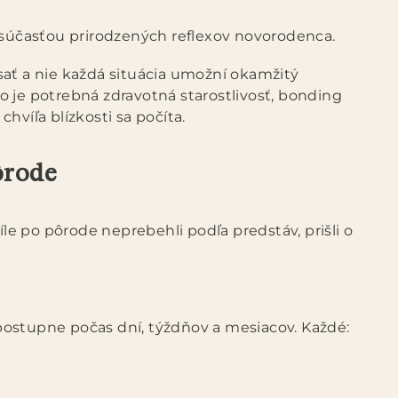
 súčasťou prirodzených reflexov novorodenca.
sať a nie každá situácia umožní okamžitý
 je potrebná zdravotná starostlivosť, bonding
hvíľa blízkosti sa počíta.
ôrode
e po pôrode neprebehli podľa predstáv, prišli o
ostupne počas dní, týždňov a mesiacov. Každé: