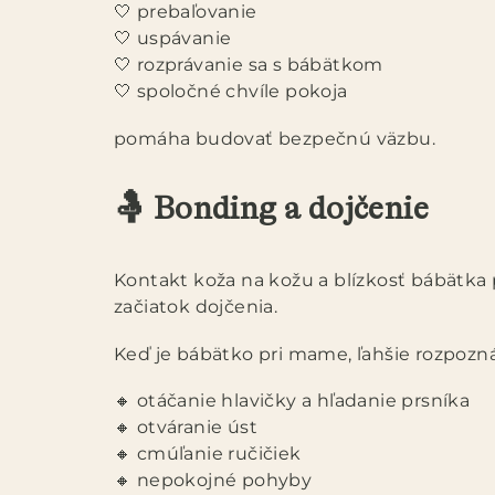
🤍 prebaľovanie
🤍 uspávanie
🤍 rozprávanie sa s bábätkom
🤍 spoločné chvíle pokoja
pomáha budovať bezpečnú väzbu.
🤱 Bonding a dojčenie
Kontakt koža na kožu a blízkosť bábätk
začiatok dojčenia.
Keď je bábätko pri mame, ľahšie rozpozná
🔸 otáčanie hlavičky a hľadanie prsníka
🔸 otváranie úst
🔸 cmúľanie ručičiek
🔸 nepokojné pohyby