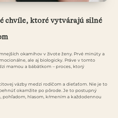
 chvíle, ktoré vytvárajú silné
kom
mnejších okamihov v živote ženy. Prvé minúty a
cionálne, ale aj biologicky. Práve v tomto
dzi mamou a bábätkom – proces, ktorý
tovej väzby medzi rodičom a dieťaťom. Nie je to
ebehnúť okamžite po pôrode. Je to postupný
m, pohľadom, hlasom, kŕmením a každodennou