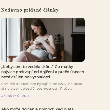
Nedávno pridané články
„Keby som to vedela skôr...“ Čo matky
najviac prekvapí pri dojčení a prečo úspech
nezávisí len od vytrvalosti
Prvé dni s bábätkom bývajú plné lásky, no často
aj neistoty, bolesti či bezmocnosti. Prečo
dojčenie ...
3 MINÚTY ČÍTANIA
Ako môže dojčenie pomôcť, keď dieťa