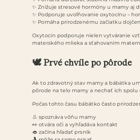
✨ Znižuje stresové hormóny u mamy aj d
✨ Podporuje uvoľňovanie oxytocínu – hor
✨ Pomáha prirodzenému začiatku dojčen
Oxytocín podporuje nielen vytváranie vz
materského mlieka a sťahovaním matern
🕊️ Prvé chvíle po pôrode
Ak to zdravotný stav mamy a bábätka umo
pôrode na telo mamy a nechať ich spolu
Počas tohto času bábätko často prirodze
👃 spoznáva vôňu mamy
👀 otvára oči a vyhľadáva kontakt
👄 začína hľadať prsník
🤱 môže sa samo prisať