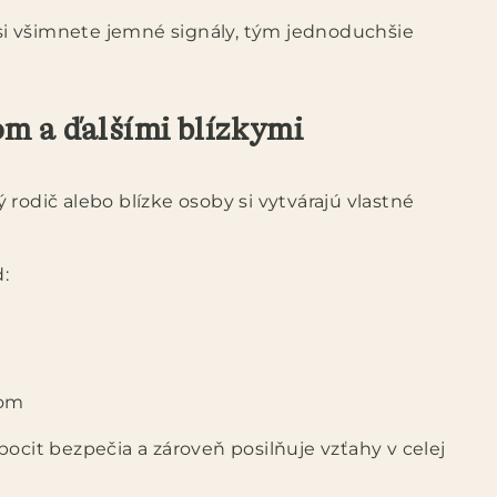
r si všimnete jemné signály, tým jednoduchšie
om a ďalšími blízkymi
rodič alebo blízke osoby si vytvárajú vlastné
:
kom
ocit bezpečia a zároveň posilňuje vzťahy v celej