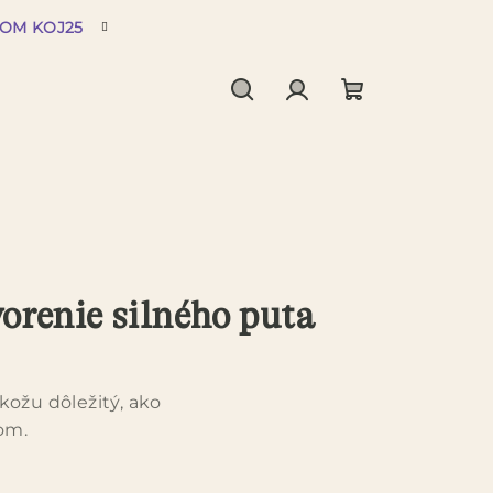
DOM KOJ25
Hľadať
Prihlásenie
Nákupný
košík
orenie silného puta
kožu dôležitý, ako
om.