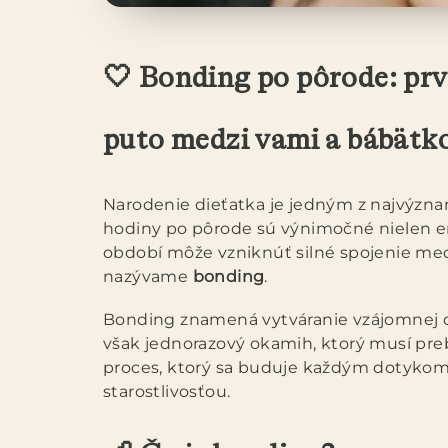
🤍 Bonding po pôrode: prvé
puto medzi vami a bábät
Narodenie dieťatka je jedným z najvýzna
hodiny po pôrode sú výnimočné nielen emo
období môže vzniknúť silné spojenie me
nazývame
bonding
.
Bonding znamená vytváranie vzájomnej ci
však jednorazový okamih, ktorý musí pr
proces, ktorý sa buduje každým dotyko
starostlivosťou.