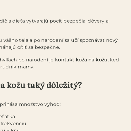
ič a dieťa vytvárajú pocit bezpečia, dôvery a
 vášho tela a po narodení sa učí spoznávať nový
máhajú cítiť sa bezpečne.
hvíľach po narodení je
kontakt koža na kožu
, keď
 hrudník mamy.
na kožu taký dôležitý?
prináša množstvo výhod:
eťatka
 frekvenciu
u v krvi