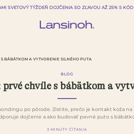
AMI SVETOVÝ TÝŽDEŇ DOJČENIA SO ZĽAVOU AŽ 25% S KÓ
 S BÁBÄTKOM A VYTVORENIE SILNÉHO PUTA
BLOG
 prvé chvíle s bábätkom a vytv
ndingu po pôrode. Zistite, prečo je kontakt koža na 
dporuje dojčenie a ako budovať pevné puto s bábätk
3 MINÚTY ČÍTANIA