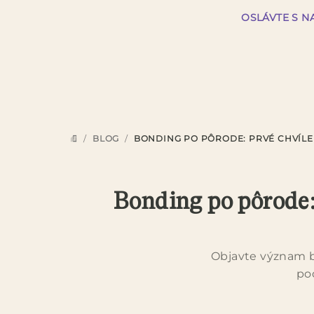
Prejsť
OSLÁVTE S N
na
obsah
/
BLOG
/
BONDING PO PÔRODE: PRVÉ CHVÍLE
DOMOV
Bonding po pôrode:
Objavte význam bo
po