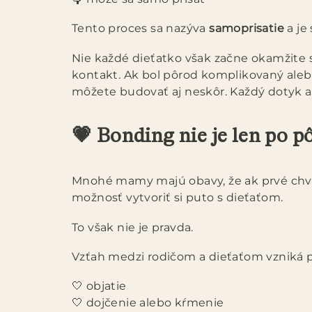
Tento proces sa nazýva
samoprisatie
a je
Nie každé dieťatko však začne okamžite 
kontakt. Ak bol pôrod komplikovaný alebo
môžete budovať aj neskôr. Každý dotyk a c
💗 Bonding nie je len po p
Mnohé mamy majú obavy, že ak prvé chvíl
možnosť vytvoriť si puto s dieťaťom.
To však nie je pravda.
Vzťah medzi rodičom a dieťaťom vzniká p
🤍 objatie
🤍 dojčenie alebo kŕmenie