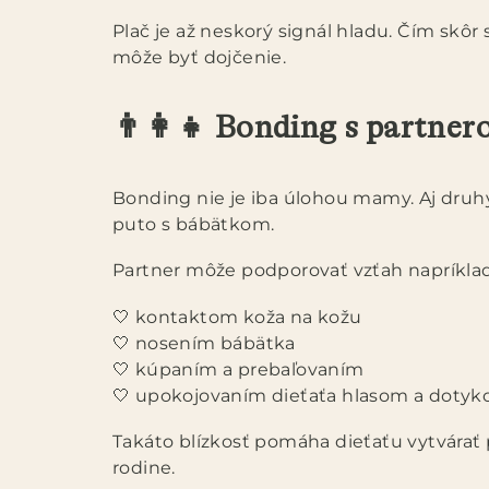
Plač je až neskorý signál hladu. Čím skô
môže byť dojčenie.
👨‍👩‍👧 Bonding s partner
Bonding nie je iba úlohou mamy. Aj druhý 
puto s bábätkom.
Partner môže podporovať vzťah napríklad
🤍 kontaktom koža na kožu
🤍 nosením bábätka
🤍 kúpaním a prebaľovaním
🤍 upokojovaním dieťaťa hlasom a doty
Takáto blízkosť pomáha dieťaťu vytvárať p
rodine.