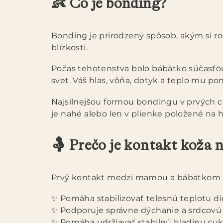
👶 Čo je bonding?
Bonding je prirodzený spôsob, akým si rod
blízkosti.
Počas tehotenstva bolo bábätko súčasťou
svet. Váš hlas, vôňa, dotyk a teplo mu po
Najsilnejšou formou bondingu v prvých c
je nahé alebo len v plienke položené na
🤱 Prečo je kontakt koža 
Prvý kontakt medzi mamou a bábätkom 
✨ Pomáha stabilizovať telesnú teplotu di
✨ Podporuje správne dýchanie a srdcovú
✨ Pomáha udržiavať stabilnú hladinu cukr