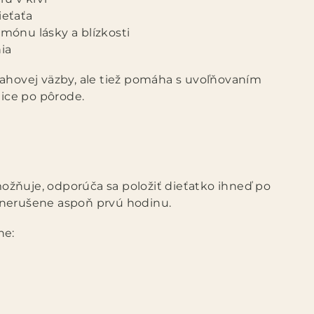
ieťaťa
mónu lásky a blízkosti
ia
ťahovej väzby, ale tiež pomáha s uvoľňovaním
ice po pôrode.
žňuje, odporúča sa položiť dieťatko ihneď po
 nerušene aspoň prvú hodinu.
ne: