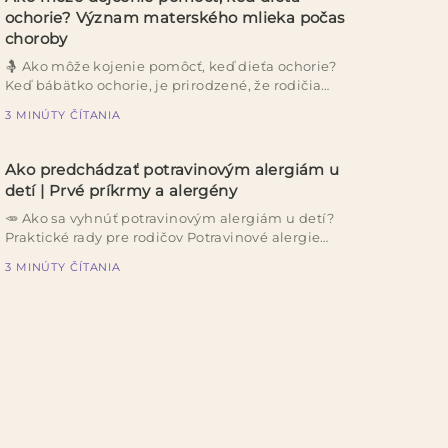
ochorie? Význam materského mlieka počas
choroby
🤱 Ako môže kojenie pomôcť, keď dieťa ochorie?
Keď bábätko ochorie, je prirodzené, že rodičia
hľadaj...
3 MINÚTY ČÍTANIA
Ako predchádzať potravinovým alergiám u
detí | Prvé príkrmy a alergény
🥕 Ako sa vyhnúť potravinovým alergiám u detí?
Praktické rady pre rodičov Potravinové alergie
patria...
3 MINÚTY ČÍTANIA