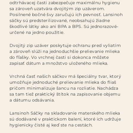
odtrhávacej časti zabezpečuje maximálnu hygienu
sa zároveň uzatvára dvojitým zip uzáverom.
Posilnené bočné švy zaručujú ich pevnosť. Lansinoh
sáčky sú predsterilizované, neobsahujú žiadne
škodlivé látky ako ani BPA a BPS. Sú jednorazové-
určené na jedno použitie.
Dvojitý zip uzáver poskytuje ochranu pred vyliatím
a zároveň slúži na jednoduchšie prelievanie mlieka
do fľašky. Vo vrchnej časti si dokonca môžete
zapísať dátum a množstvo uloženého mlieka.
Vrchná časť našich sáčkov má špeciálny tvar, ktorý
umožňuje jednoduché prelievanie mlieka do fliaš
pričom minimalizuje šancu na rozliatie. Nachádza
sa tam tiež praktický štítok na zapisovanie objemu
a dátumu odsávania.
Lansinoh Sáčky na skladovanie materského mlieka
sú dodávané v praktickom balení, ktoré ich udržuje
hygienicky čisté aj keď ste na cestách.