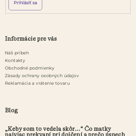
Prihlásiť sa
Z
á
p
Informácie pre vás
ä
t
Náš príbeh
i
Kontakty
e
Obchodné podmienky
Zásady ochrany osobných údajov
Reklamácia a vrátenie tovaru
Blog
„Keby som to vedela skôr...“ Čo matky
najviac prekvapí pri dojčení a prečo úspech