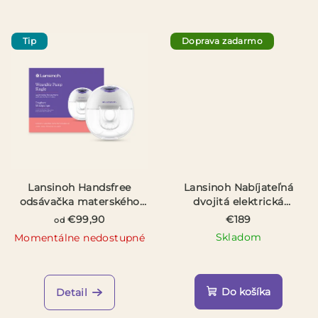
Tip
Doprava zadarmo
Lansinoh Handsfree
Lansinoh Nabíjateľná
odsávačka materského
dvojitá elektrická
mlieka
odsávačka materského
€99,90
€189
od
mlieka
Skladom
Momentálne nedostupné
Priemerné
hodnotenie
produktu
Do košíka
Detail
je
5,0