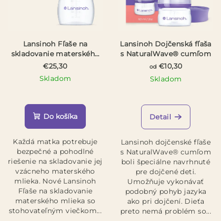
Lansinoh Fľaše na
Lansinoh Dojčenská fľaša
skladovanie materského
s NaturalWave® cumľom
mlieka
€25,30
€10,30
od
Skladom
Skladom
Do košíka
Detail
Každá matka potrebuje
Lansinoh dojčenské fľaše
bezpečné a pohodlné
s NaturalWave® cumľom
riešenie na skladovanie jej
boli špeciálne navrhnuté
vzácneho materského
pre dojčené deti.
mlieka. Nové Lansinoh
Umožňuje vykonávať
Fľaše na skladovanie
podobný pohyb jazyka
materského mlieka so
ako pri dojčení. Dieťa
stohovateľným viečkom...
preto nemá problém so...