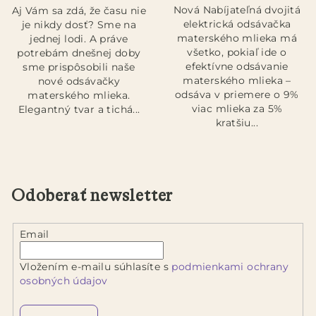
Nová Nabíjateľná dvojitá
Aj Vám sa zdá, že času nie
z
elektrická odsávačka
je nikdy dosť? Sme na
5
materského mlieka má
jednej lodi. A práve
hviezdičiek.
všetko, pokiaľ ide o
potrebám dnešnej doby
efektívne odsávanie
sme prispôsobili naše
materského mlieka –
nové odsávačky
odsáva v priemere o 9%
materského mlieka.
viac mlieka za 5%
Elegantný tvar a tichá...
kratšiu...
Odoberať newsletter
Email
Vložením e-mailu súhlasíte s
podmienkami ochrany
osobných údajov