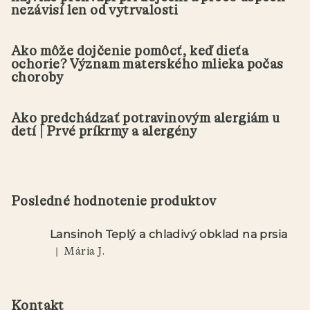
nezávisí len od vytrvalosti
Ako môže dojčenie pomôcť, keď dieťa
ochorie? Význam materského mlieka počas
choroby
Ako predchádzať potravinovým alergiám u
detí | Prvé príkrmy a alergény
Posledné hodnotenie produktov
Lansinoh Teplý a chladivý obklad na prsia
|
Mária J.
Hodnotenie produktu je 5 z 5 hviezdičiek.
Kontakt