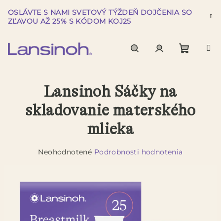
Prejsť
OSLÁVTE S NAMI SVETOVÝ TÝŽDEŇ DOJČENIA SO
na
ZĽAVOU AŽ 25% S KÓDOM KOJ25
obsah
Nákup
Hľadať
Prihlásenie
Lansinoh Sáčky na
košík
skladovanie materského
mlieka
Priemerné
Neohodnotené
Podrobnosti hodnotenia
hodnotenie
produktu
je
0,0
z
5
hviezdičiek.