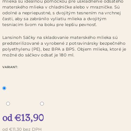
mlieka sú ideálnou pomôckou pre uskladnenie odsatého
materského mlieka v chladničke alebo v mrazničke. Sú
odolné a nepriepustné, s dvojitým tesnením na vrchnej
časti, aby sa zabránilo vyliatiu mlieka a dvojitým
tesniacim švom na boku pre lepšiu pevnosť.
Lansinoh Sáčky na skladovanie materského mlieka sú
predsterilizované a vyrobené z potravinársky bezpečného
polyethylenu (PE), bez BPA a BPS. Objem mlieka, ktoré je
možné do sáčkov odsať je 180 ml.
VARIANT:
od
€13,90
od
€11,30
bez DPH