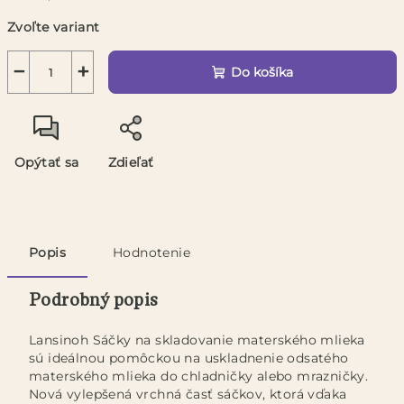
Jednotková
Zvoľte variant
cena:
−
+
Do košíka
Opýtať sa
Zdieľať
Popis
Hodnotenie
Podrobný popis
Lansinoh Sáčky na skladovanie materského mlieka
sú ideálnou pomôckou na uskladnenie odsatého
materského mlieka do chladničky alebo mrazničky.
Nová vylepšená vrchná časť sáčkov, ktorá vďaka