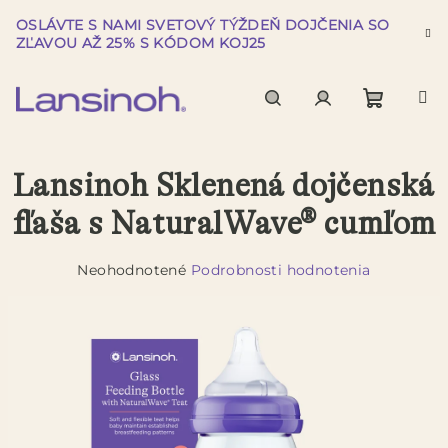
Prejsť
OSLÁVTE S NAMI SVETOVÝ TÝŽDEŇ DOJČENIA SO
na
ZĽAVOU AŽ 25% S KÓDOM KOJ25
obsah
Nákup
Hľadať
Prihlásenie
Lansinoh Sklenená dojčenská
košík
fľaša s NaturalWave® cumľom
Priemerné
Neohodnotené
Podrobnosti hodnotenia
hodnotenie
produktu
je
0,0
z
5
hviezdičiek.