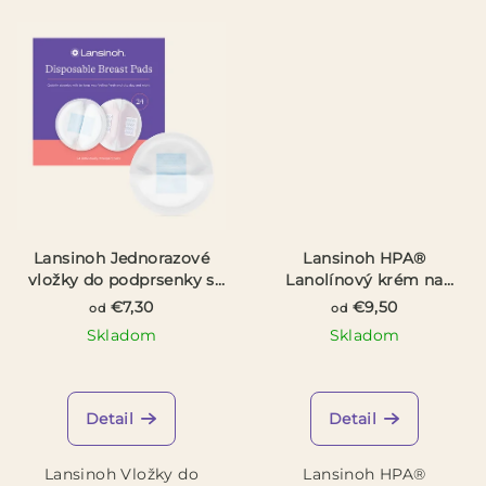
Lansinoh Jednorazové
Lansinoh HPA®
vložky do podprsenky s
Lanolínový krém na
Blue Lock jadrom
bolestivé bradavky
€7,30
€9,50
od
od
Skladom
Skladom
Priemerné
Priemerné
hodnotenie
hodnotenie
produktu
produktu
Detail
Detail
je
je
5,0
5,0
Lansinoh Vložky do
Lansinoh HPA®
z
z