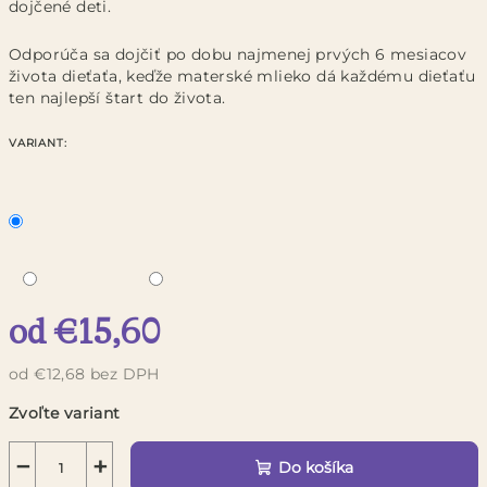
dojčené deti.
Odporúča sa dojčiť po dobu najmenej prvých 6 mesiacov
života dieťaťa, keďže materské mlieko dá každému dieťaťu
ten najlepší štart do života.
VARIANT:
od
€15,60
od
€12,68
bez DPH
Jednotková
Zvoľte variant
cena:
−
+
Do košíka