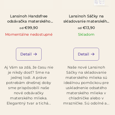
Lansinoh Handsfree
Lansinoh Sáčky na
odsávačka materského
skladovanie materského
mlieka
mlieka
€99,90
€13,90
od
od
Momentálne nedostupné
Skladom
Priemerné
hodnotenie
produktu
Detail
Detail
je
5,0
Aj Vám sa zdá, že času nie
Naše nové Lansinoh
z
je nikdy dosť? Sme na
Sáčky na skladovanie
5
jednej lodi. A práve
materského mlieka sú
hviezdičiek.
potrebám dnešnej doby
ideálnou pomôckou pre
sme prispôsobili naše
uskladnenie odsatého
nové odsávačky
materského mlieka v
materského mlieka.
chladničke alebo v
Elegantný tvar a tichá...
mrazničke. Sú odolné a...