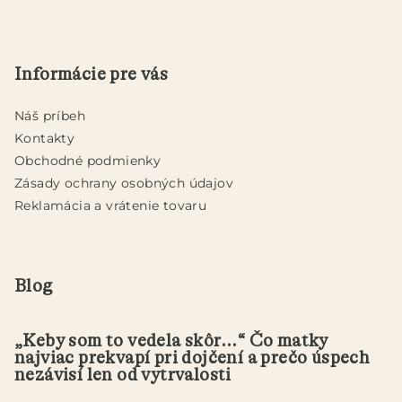
Z
á
p
Informácie pre vás
ä
t
Náš príbeh
i
Kontakty
e
Obchodné podmienky
Zásady ochrany osobných údajov
Reklamácia a vrátenie tovaru
Blog
„Keby som to vedela skôr...“ Čo matky
najviac prekvapí pri dojčení a prečo úspech
nezávisí len od vytrvalosti