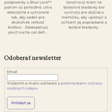
podprsenky s Blue Lock™
lanolínový krém na
5
5
jadrom sú pohodlné, ultra
bolestivé bradavky bol
hviezdičiek.
hviezdičiek.
absorpčné a vytvorené
vyvinutý pre dojčiacu
tak, aby sedeli pre
mamičku, aby upokojil a
akúkoľvek veľkosť
ochránil jej popraskané a
košíkov. Zabezpečujú
boľavé bradavky.
pocit sucha cez deň...
Odoberať newsletter
Email
Vložením e-mailu súhlasíte s
podmienkami ochrany
osobných údajov
Prihlásiť sa