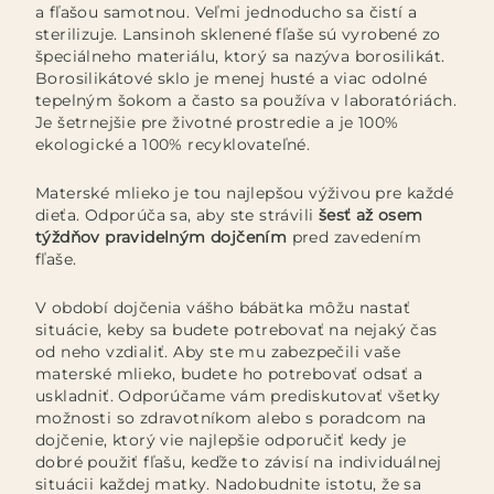
a fľašou samotnou. Veľmi jednoducho sa čistí a
sterilizuje. Lansinoh sklenené fľaše sú vyrobené zo
špeciálneho materiálu, ktorý sa nazýva borosilikát.
Borosilikátové sklo je menej husté a viac odolné
tepelným šokom a často sa používa v laboratóriách.
Je šetrnejšie pre životné prostredie a je 100%
ekologické a 100% recyklovateľné.
Materské mlieko je tou najlepšou výživou pre každé
dieťa. Odporúča sa, aby ste strávili
šesť až osem
týždňov
pravidelným dojčením
pred zavedením
fľaše.
V období dojčenia vášho bábätka môžu nastať
situácie, keby sa budete potrebovať na nejaký čas
od neho vzdialiť. Aby ste mu zabezpečili vaše
materské mlieko, budete ho potrebovať odsať a
uskladniť. Odporúčame vám prediskutovať všetky
možnosti so zdravotníkom alebo s poradcom na
dojčenie, ktorý vie najlepšie odporučiť kedy je
dobré použiť fľašu, keďže to závisí na individuálnej
situácii každej matky. Nadobudnite istotu, že ​​sa