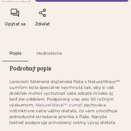
Opýtať sa
Zdieľať
Popis
Hodnotenie
Podrobný popis
Lansinoh Sklenená dojčenská fľaša s NaturalWave™
cumľom bola špeciálne navrhnutá tak, aby si váš
drobček mohol vychutnať vaše odsaté mlieko aj
keď ste oddelení. Podporený viac ako 50 ročným
výskumom,
NaturalWave™ cumeľ
zachováva
inštinktívne satie vášho dieťaťa, čo vám umožňuje
jednoduché striedanie prsníka a fľaše. Navyše
taktiež podporuje prirodzený orálny vývoj dieťaťa.