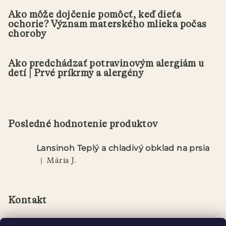
Ako môže dojčenie pomôcť, keď dieťa
ochorie? Význam materského mlieka počas
choroby
Ako predchádzať potravinovým alergiám u
detí | Prvé príkrmy a alergény
Posledné hodnotenie produktov
Lansinoh Teplý a chladivý obklad na prsia
|
Mária J.
Hodnotenie produktu je 5 z 5 hviezdičiek.
Kontakt
info
@
lansinoh.sk