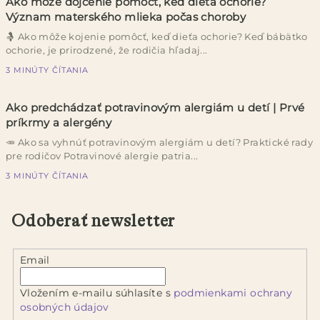
Ako môže dojčenie pomôcť, keď dieťa ochorie?
Význam materského mlieka počas choroby
🤱 Ako môže kojenie pomôcť, keď dieťa ochorie? Keď bábätko
ochorie, je prirodzené, že rodičia hľadaj...
3 MINÚTY ČÍTANIA
Ako predchádzať potravinovým alergiám u detí | Prvé
príkrmy a alergény
🥕 Ako sa vyhnúť potravinovým alergiám u detí? Praktické rady
pre rodičov Potravinové alergie patria...
3 MINÚTY ČÍTANIA
Odoberať newsletter
Email
Vložením e-mailu súhlasíte s
podmienkami ochrany
osobných údajov