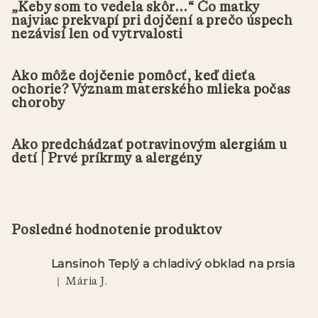
„Keby som to vedela skôr...“ Čo matky
najviac prekvapí pri dojčení a prečo úspech
nezávisí len od vytrvalosti
Ako môže dojčenie pomôcť, keď dieťa
ochorie? Význam materského mlieka počas
choroby
Ako predchádzať potravinovým alergiám u
detí | Prvé príkrmy a alergény
Posledné hodnotenie produktov
Lansinoh Teplý a chladivý obklad na prsia
|
Mária J.
Hodnotenie produktu je 5 z 5 hviezdičiek.