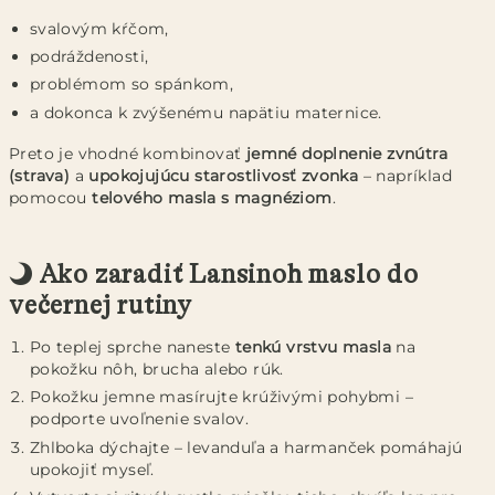
svalovým kŕčom,
podráždenosti,
problémom so spánkom,
a dokonca k zvýšenému napätiu maternice.
Preto je vhodné kombinovať
jemné doplnenie zvnútra
(strava)
a
upokojujúcu starostlivosť zvonka
– napríklad
pomocou
telového masla s magnéziom
.
🌙 Ako zaradiť Lansinoh maslo do
večernej rutiny
Po teplej sprche naneste
tenkú vrstvu masla
na
pokožku nôh, brucha alebo rúk.
Pokožku jemne masírujte krúživými pohybmi –
podporte uvoľnenie svalov.
Zhlboka dýchajte – levanduľa a harmanček pomáhajú
upokojiť myseľ.