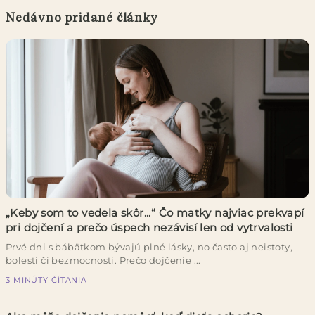
Nedávno pridané články
„Keby som to vedela skôr...“ Čo matky najviac prekvapí
pri dojčení a prečo úspech nezávisí len od vytrvalosti
Prvé dni s bábätkom bývajú plné lásky, no často aj neistoty,
bolesti či bezmocnosti. Prečo dojčenie ...
3 MINÚTY ČÍTANIA