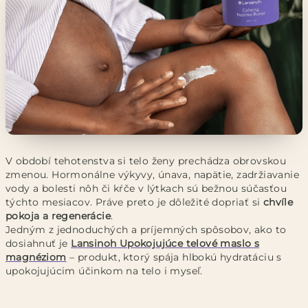
V období tehotenstva si telo ženy prechádza obrovskou
zmenou. Hormonálne výkyvy, únava, napätie, zadržiavanie
vody a bolesti nôh či kŕče v lýtkach sú bežnou súčasťou
týchto mesiacov. Práve preto je dôležité dopriať si
chvíle
pokoja a regenerácie
.
Jedným z jednoduchých a príjemných spôsobov, ako to
dosiahnuť je
Lansinoh Upokojujúce telové maslo s
magnéziom
– produkt, ktorý spája hlbokú hydratáciu s
upokojujúcim účinkom na telo i myseľ.