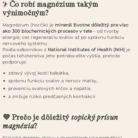
✨ Čo robí magnézium takým
výnimočným?
Magnézium (horčík) je
minerál životne dôležitý pre viac
ako 300 biochemických procesov v tele
– od tvorby
energie, cez regeneráciu svalov až po správnu funkciu
nervového systému.
Podľa odborníkov z
National Institutes of Health (NIH)
je
počas tehotenstva jeho potreba ešte vyššia, pretože
podporuje:
zdravý vývoj kostí bábätka,
správnu funkciu svalov a nervov matky,
prevenciu svalových kŕčov a napätia,
a znižuje riziko predčasných kontrakcií
💜 Prečo je dôležitý
topický prísun
magnézia
?
Klasické doplnky stravy s magnéziom síce pomáhajú