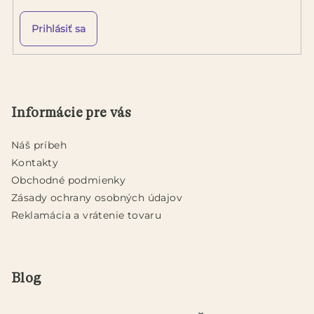
Prihlásiť sa
Z
á
p
Informácie pre vás
ä
t
Náš príbeh
i
Kontakty
e
Obchodné podmienky
Zásady ochrany osobných údajov
Reklamácia a vrátenie tovaru
Blog