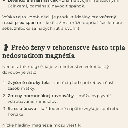
Levanduľa a harmanček
– známe svojimi relaxačnými
účinkami, pomáhajú navodiť spánok.
Vďaka tejto kombinácii je produkt ideálny pre
večerný
rituál pred spaním
– keď si žena môže dopriať čas len pre
seba, zhlboka sa nadýchnuť a uvoľniť.
🤰 Prečo ženy v tehotenstve často trpia
nedostatkom magnézia
Nedostatok magnézia je v tehotenstve veľmi častý –
dôvodov je viac:
Zvýšené nároky tela
– rastúci plod spotrebúva časť
zásob matky.
Zmeny hormonálnej rovnováhy
– môžu ovplyvniť
vstrebávanie minerálov.
Stres a únava
– každodenné napätie zvyšuje spotrebu
horčíka.
Nízke hladiny magnézia môžu viesť k: