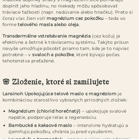
doplniť jeho hladinu, no niekedy môžu spôsobovať
tráviace ťažkosti (napr. nadúvanie alebo hnačku). Preto si
čoraz viac žien volí
magnézium cez pokožku
– teda vo
forme
telového masla alebo oleja
.
Transdermálne vstrebávanie magnézia
(cez kožu) je
efektívne a šetrné k tráviacemu systému. Takýto prísun
navyše umožňuje pôsobiť priamo tam, kde je to najviac
potrebné – v
svaloch a pokožke
, ktoré bývajú počas
tehotenstva preťažené.
🌸 Zloženie, ktoré si zamilujete
Lansinoh Upokojujúce telové maslo s magnéziom
je
kombináciou starostlivo vybraných prírodných zložiek:
Magnézium (chlorid horečnatý)
– upokojuje svalové
napätie, podporuje relax a regeneráciu.
Bambucké a kakaové maslo
– intenzívne hydratujú a
zjemňujú pokožku, chránia ju pred vysušením.