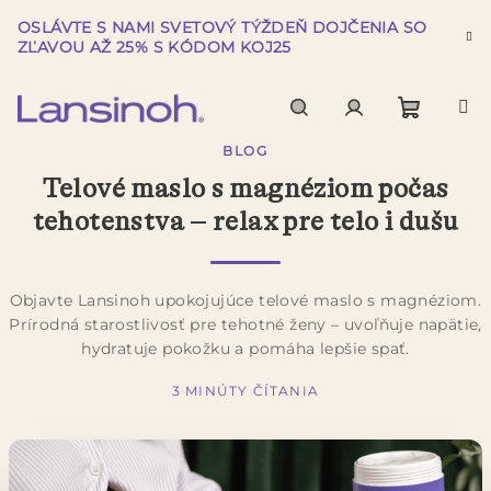
Prejsť
OSLÁVTE S NAMI SVETOVÝ TÝŽDEŇ DOJČENIA SO
na
ZĽAVOU AŽ 25% S KÓDOM KOJ25
obsah
Nákup
Hľadať
Prihlásenie
BLOG
Telové maslo s magnéziom počas
košík
tehotenstva – relax pre telo i dušu
Objavte Lansinoh upokojujúce telové maslo s magnéziom.
Prírodná starostlivosť pre tehotné ženy – uvoľňuje napätie,
hydratuje pokožku a pomáha lepšie spať.
3 MINÚTY ČÍTANIA