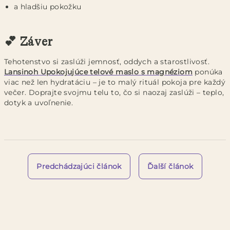
a hladšiu pokožku
💕 Záver
Tehotenstvo si zaslúži jemnosť, oddych a starostlivosť.
Lansinoh Upokojujúce telové maslo s magnéziom
ponúka
viac než len hydratáciu – je to malý rituál pokoja pre každý
večer. Doprajte svojmu telu to, čo si naozaj zaslúži – teplo,
dotyk a uvoľnenie.
Predchádzajúci článok
Ďalší článok