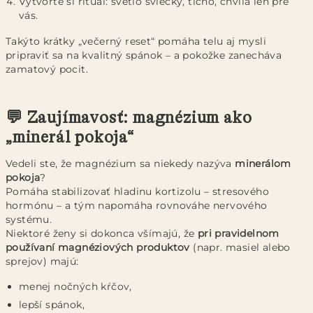
Vytvorte si rituál: svetlo sviečky, ticho, chvíľa len pre
vás.
Takýto krátky „večerný reset“ pomáha telu aj mysli
pripraviť sa na kvalitný spánok – a pokožke zanecháva
zamatový pocit.
💬 Zaujímavosť: magnézium ako
„minerál pokoja“
Vedeli ste, že magnézium sa niekedy nazýva
minerálom
pokoja
?
Pomáha stabilizovať hladinu kortizolu – stresového
hormónu – a tým napomáha rovnováhe nervového
systému.
Niektoré ženy si dokonca všímajú, že
pri pravidelnom
používaní magnéziových produktov
(napr. masiel alebo
sprejov) majú:
menej nočných kŕčov,
lepší spánok,